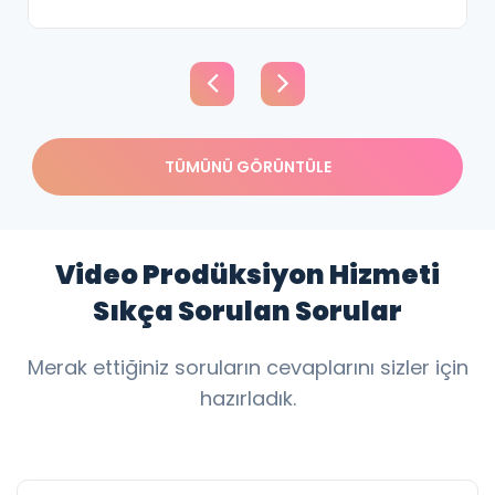
Yurt dışı hastaya yönelik çalışmalarına başlamada
hem danışmanlık hem dijital pazarlama desteği
TÜMÜNÜ GÖRÜNTÜLE
verdiğimiz kliniğimizin her yıl %300 büyümesine
destek vermişizdir.
Video Prodüksiyon Hizmeti
Sıkça Sorulan Sorular
Merak ettiğiniz soruların cevaplarını sizler için
hazırladık.