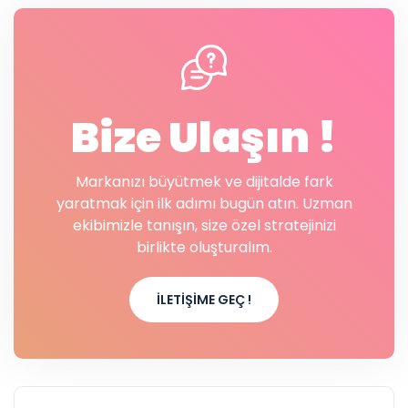
Bize Ulaşın !
Markanızı büyütmek ve dijitalde fark
yaratmak için ilk adımı bugün atın. Uzman
ekibimizle tanışın, size özel stratejinizi
birlikte oluşturalım.
İLETIŞIME GEÇ !